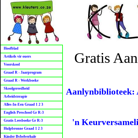
Hoofblad
Gratis Aan
Artikels vir ouers
Voorskool
Graad R - Jaarprogram
Graad R - Werkboeke
Skoolgereedheid
Aanlynbiblioteek: 
Arbeidsterapie
Alles-In-Een Graad 1 2 3
English Preschool Gr R-3
'n Keurversamelin
Gratis Leesboeke Gr R-3
Hulpbronne Graad 1 2 3
Kinder Bybelverhale