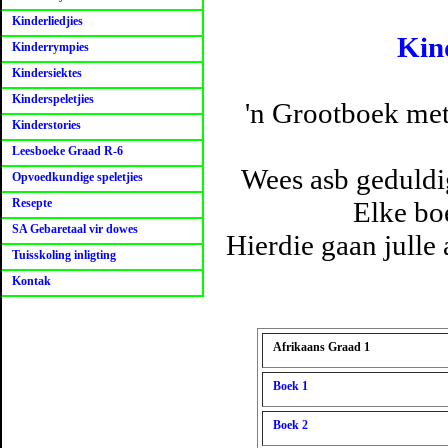
Kinderliedjies
Kin
Kinderrympies
Kindersiektes
Kinderspeletjies
'n Grootboek met
Kinderstories
Leesboeke Graad R-6
Wees asb geduldi
Opvoedkundige speletjies
Resepte
Elke boe
SA Gebaretaal vir dowes
Hierdie gaan julle 
Tuisskoling inligting
Kontak
Afrikaans Graad 1
Boek 1
Boek 2