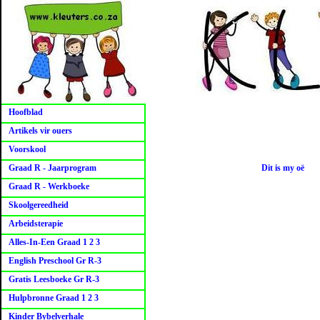
Hoofblad
Artikels vir ouers
Voorskool
Graad R - Jaarprogram
Dit is my oë
Graad R - Werkboeke
Skoolgereedheid
Arbeidsterapie
Alles-In-Een Graad 1 2 3
English Preschool Gr R-3
Gratis Leesboeke Gr R-3
Hulpbronne Graad 1 2 3
Kinder Bybelverhale