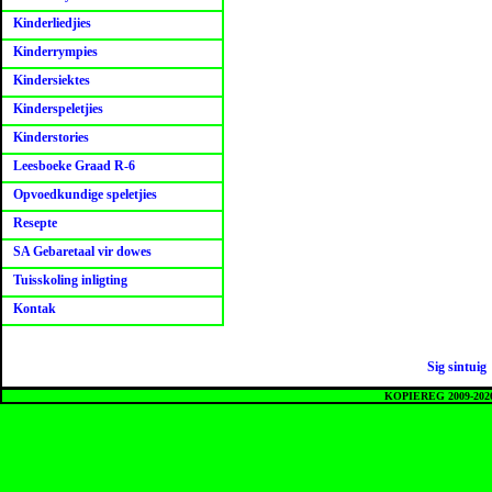
Kinderliedjies
Kinderrympies
Kindersiektes
Kinderspeletjies
Kinderstories
Leesboeke Graad R-6
Opvoedkundige speletjies
Resepte
SA Gebaretaal vir dowes
Tuisskoling inligting
Kontak
Sig sintuig
KOPIEREG 2009-20